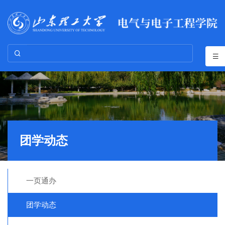
团学动态
一页通办
团学动态