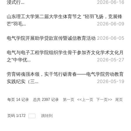
浸式行...
2026-06-16
山东理工大学第二届大学生体育节之 “轻羽飞扬，竞展锋
芒”羽毛...
2026-06-09
电气学院开展助学贷款宣传暨诚信教育活动
2026-06-05
电气与电子工程学院组织学生骨干参加齐文化学术文化月
之“中华优...
2026-05-27
劳育铸魂强本领，实干笃行砺青春——电气学院劳动教育
实践纪实（三...
2026-05-19
每页
14
记录
总共
2397
记录
第一页
<<上一页
下一页>>
尾页
页码
1
/
172
跳转到