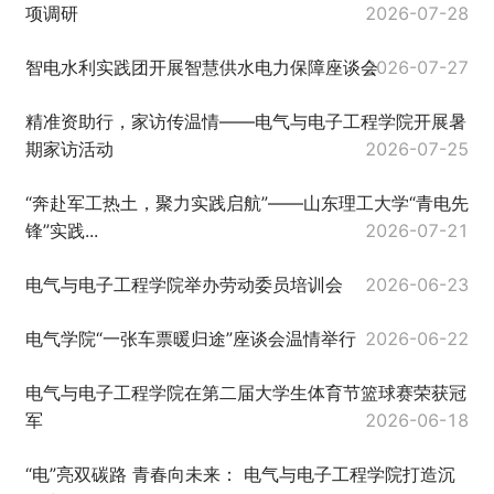
项调研
2026-07-28
智电水利实践团开展智慧供水电力保障座谈会
2026-07-27
精准资助行，家访传温情——电气与电子工程学院开展暑
期家访活动
2026-07-25
“奔赴军工热土，聚力实践启航”——山东理工大学“青电先
锋”实践...
2026-07-21
电气与电子工程学院举办劳动委员培训会
2026-06-23
电气学院“一张车票暖归途”座谈会温情举行
2026-06-22
电气与电子工程学院在第二届大学生体育节篮球赛荣获冠
军
2026-06-18
“电”亮双碳路 青春向未来： 电气与电子工程学院打造沉