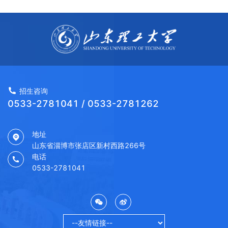
招生咨询
0533-2781041 / 0533-2781262
地址
山东省淄博市张店区新村西路266号
电话
0533-2781041