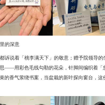
里的深意
都诉说着「桃李满天下」的敬意；赠予院领导的
思——用彩色毛线勾勒的花朵，针脚间编织着「
束的香气萦绕书案，当盆栽的新叶探向窗台，这