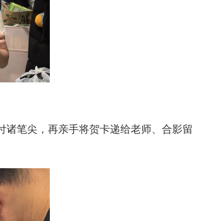
付诸笔尖，再亲手将贺卡递给老师、合影留