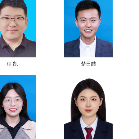
程 凯
楚日喆