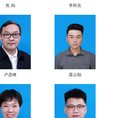
焦 灿
李秋实
卢彦峰
聂云聪