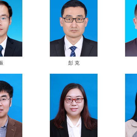
振
彭 克