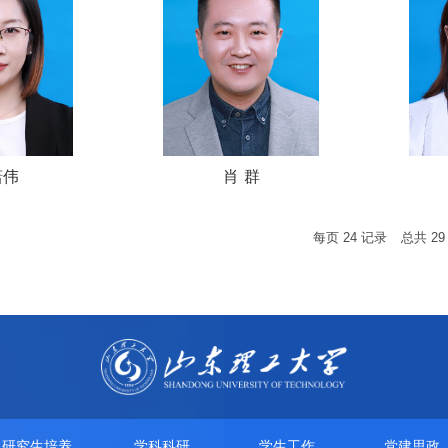
潇伟
肖 群
每页
24
记录
总共
29
研究生培养
学科科研
学生工作
党建思政