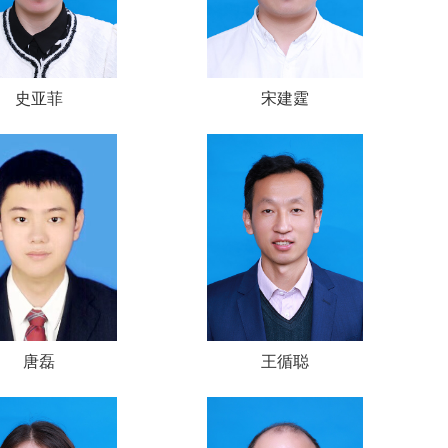
史亚菲
宋建霆
唐磊
王循聪