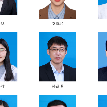
振华
秦雪瑶
静雅
孙贤明