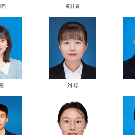
明亮
黄桂春
刘 惠
刘 烁