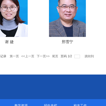
谢 婕
邢雪宁
记录
第一页
<<上一页
下一页>>
尾页
页码
1
/
2
跳转到
教学资源
招生专栏
校友工作