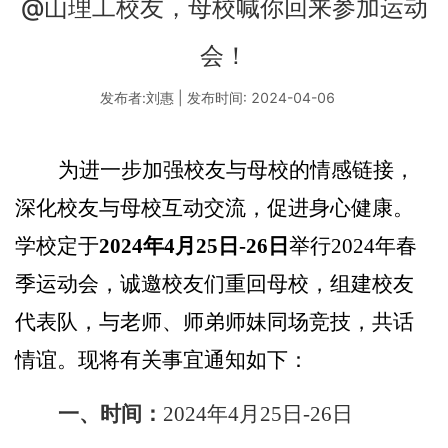
@山理工校友，母校喊你回来参加运动
会！
发布者:刘惠 | 发布时间: 2024-04-06
为进一步加强校友与母校的情感链接，
深化校友与母校互动交流，促进身心健康。
学校定于
2024
年
4
月
25
日
-26
日
举行
2024
年春
季运动会，诚邀校友们重回母校，组建校友
代表队，与老师、师弟师妹同场竞技，共话
情谊。现将有关事宜通知如下：
一、时间：
2024
年
4
月
25
日
-26
日